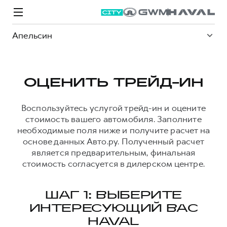
Апельсин
ОЦЕНИТЬ ТРЕЙД-ИН
Модели
Покупателям
Владельцам
Спецпредложения
О дилере
Воспользуйтесь услугой трейд-ин и оцените
стоимость вашего автомобиля. Заполните
необходимые поля ниже и получите расчет на
основе данных Авто.ру. Полученный расчет
ВЫБОР И ПОКУПКА
СЕРВИС
СПЕЦПРЕДЛОЖЕНИЯ
БРЕНД HAVAL
является предварительным, финальная
Автомобили в наличии
Все о сервисе
Покупателям
О бренде
стоимость согласуется в дилерском центре.
Конфигуратор HAVAL
Запись на сервис
Владельцам
Новости
M6
Аксессуары HAVAL
Моторное масло
О GWM
JOLION
ШАГ 1: ВЫБЕРИТЕ
от 2 049 000 ₽
от 2 049 000 ₽
ИНТЕРЕСУЮЩИЙ ВАС
Каталоги и прайс-листы
Стоимость ТО
HAVAL
Программа «HAVAL Защита+»
ИНФОРМАЦИЯ О ДИЛЕРЕ