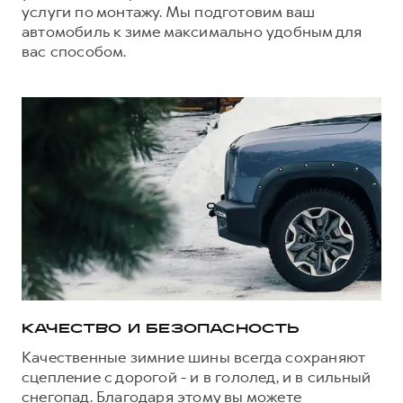
Сервис для корпоративных клиентов
услуги по монтажу. Мы подготовим ваш
HAVAL Лизинг
автомобиль к зиме максимально удобным для
АКСЕССУАРЫ HAVAL
вас способом.
Автомобильные аксессуары
АКСЕССУАРЫ HAVAL
Коллекция CITY
Автомобильные аксессуары
Коллекция Базовая
Коллекция CITY
Коллекция Детская
Коллекция Базовая
Коллекция Детская
КАЧЕСТВО И БЕЗОПАСНОСТЬ
Качественные зимние шины всегда сохраняют
сцепление с дорогой - и в гололед, и в сильный
снегопад. Благодаря этому вы можете