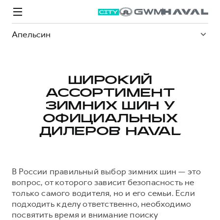
Апельсин
ШИРОКИЙ
АССОРТИМЕНТ
Модели
Покупателям
Владельцам
Спецпредложения
О дилере
ЗИМНИХ ШИН У
ОФИЦИАЛЬНЫХ
ДИЛЕРОВ HAVAL
ВЫБОР И ПОКУПКА
СЕРВИС
СПЕЦПРЕДЛОЖЕНИЯ
БРЕНД HAVAL
Автомобили в наличии
Все о сервисе
Покупателям
О бренде
В России правильный выбор зимних шин — это
Конфигуратор HAVAL
Запись на сервис
Владельцам
Новости
вопрос, от которого зависит безопасность не
M6
Аксессуары HAVAL
Моторное масло
О GWM
JOLION
только самого водителя, но и его семьи. Если
от 2 049 000 ₽
от 2 049 000 ₽
Каталоги и прайс-листы
Стоимость ТО
подходить к делу ответственно, необходимо
посвятить время и внимание поиску
Программа «HAVAL Защита+»
ИНФОРМАЦИЯ О ДИЛЕРЕ