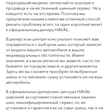
подходящей модели, затем найти хорошего
Тест-драйв
СЕРВИСНОЕ ОБСЛУЖИВАНИЕ
О дилере
продавца и качественный шинный сервис. Не у
каждого есть на это время. Поэтому мы
Трейд-ин
Нулевое ТО
Наша команда
предлагаем нашим клиентам отличный способ
DARGO
DARGO X
Программа «Помощь на дороге»
Контакты
решить проблему всего за один короткий визит
от 3 199 000 ₽
от 3 499 000 ₽
к официальному дилеру HAVAL.
КРЕДИТ И СТРАХОВАНИЕ
Регламенты технического обслуживания
В дилерском центре консультант поможет вам
Кредитный калькулятор
Электронный ПТС
определиться с выбором шин, который зависит
Страхование
от модели вашего автомобиля и ваших
Кредит
индивидуальных обстоятельств. Имеет
ПОДДЕРЖКА
F7
значение, в каком регионе вы живете, часто ли
F7X
GWM Безопасность
от 2 899 000 ₽
от 3 599 000 ₽
бываете за городом зимой, и другие моменты.
КОРПОРАТИВНЫМ КЛИЕНТАМ
Гарантия HAVAL
Здесь же вы сможете приобрести выбранные
шины и по желанию сразу установить их на ваш
Для малого бизнеса
Мобильное приложение GWM
автомобиль.
Корпоративным клиентам
Программа «HAVAL Защита+»
В официальных дилерских центрах HAVAL
Крупным корпоративным клиентам
Руководства по эксплуатации
широкий ассортимент качественных зимних
POER
шин, квалифицированный сервис по их
от 3 449 000 ₽
Система управления автопарком GWM Fleet
Подписки
установке и гарантия как на сами шины, так и на