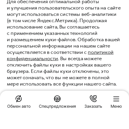
Для обеспечения оптимальной работы
и улучшения пользовательского опыта на сайте
могут использоваться системы веб-аналитики
(в том числе Яндекс.Метрика). Продолжая
использование сайта, Вы соглашаетесь
с применением указанных технологий
и размещением куки-файлов. Обработка вашей
персональной информации на нашем сайте
осуществляется в соответствии с
политикой
конфиденциальности
. Вы всегда можете
отключить файлы куки в настройках вашего
браузера. Если файлы куки отключены, это
может означать, что вы не можете в полной
мере использовать все функции нашего сайта.
ПРОГРАММА
«ПОМОЩЬ НА
ПОНЯТНО
ДОРОГЕ» HAVAL
Обмен авто
Спецпредложения
Заказать
Меню
КОМФОРТ И УВЕРЕННОСТЬ НА ДОРОГАХ
Специальные предложения
ВМЕСТЕ С HAVAL
Апельсин