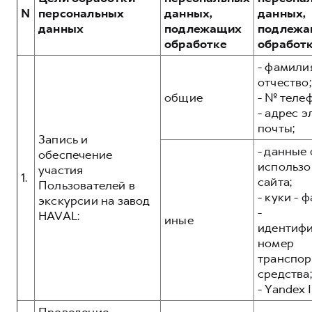
Сервис для корпоративных клиентов
N
персональных
данных,
данных,
HAVAL Лизинг
АКСЕССУАРЫ HAVAL
данных
подлежащих
подлежа
POER
обработке
обработ
Автомобильные аксессуары
от 3 449 000 ₽
- фамилия
АКСЕССУАРЫ HAVAL
Коллекция CITY
отчество;
Автомобильные аксессуары
Коллекция Базовая
общие
- № теле
- адрес 
Коллекция CITY
Коллекция Детская
почты;
Коллекция Базовая
Запись и
- данные 
обеспечение
Коллекция Детская
использо
участия
1.
сайта;
Пользователей в
- куки - 
экскурсии на завод
-
HAVAL:
иные
идентиф
номер
транспор
средства;
- Yandex I