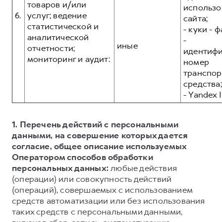
товаров и/или
использо
6.
услуг; ведение
сайта;
статистической и
- куки - 
аналитической
-
иные
отчетности;
идентиф
мониторинг и аудит:
номер
транспор
средства;
- Yandex I
1. Перечень действий с персональными
данными, на совершение которых дается
согласие, общее описание используемых
Оператором способов обработки
персональных данных:
любые действия
(операции) или совокупность действий
(операций), совершаемых с использованием
средств автоматизации или без использования
таких средств с персональными данными,