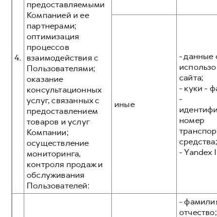
предоставляемыми
Компанией и ее
партнерами;
оптимизация
процессов
- данные 
4.
взаимодействия с
использо
Пользователями;
сайта;
оказание
- куки - 
консультационных
-
услуг, связанных с
иные
идентиф
предоставлением
номер
товаров и услуг
транспор
Компании;
средства;
осуществление
- Yandex I
мониторинга,
контроля продаж и
обслуживания
Пользователей:
- фамилия
отчество;