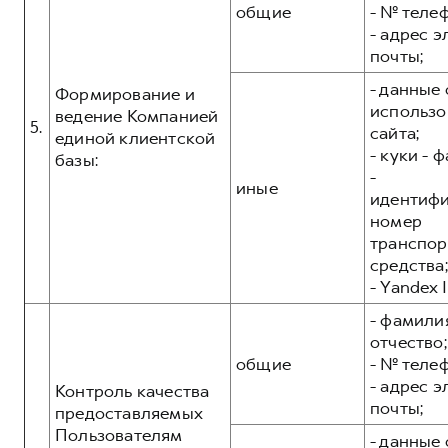
общие
- № теле
- адрес 
почты;
- данные 
Формирование и
использо
ведение Компанией
5.
сайта;
единой клиентской
- куки - 
базы:
-
иные
идентиф
номер
транспор
средства;
- Yandex I
- фамилия
отчество;
общие
- № теле
- адрес 
Контроль качества
почты;
предоставляемых
Пользователям
- данные 