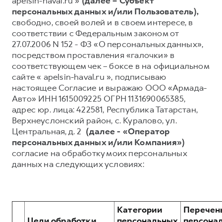
apelsin-haval.ru »
(далее – Субъект
персональных данных и/или Пользователь),
Тест-драйв
СЕРВИСНОЕ ОБСЛУЖИВАНИЕ
О дилере
свободно, своей волей и в своем интересе, в
Трейд-ин
Нулевое ТО
Наша команда
соответствии с Федеральным законом от
27.07.2006 N 152 - ФЗ «О персональных данных»,
Программа «Помощь на дороге»
Контакты
посредством проставления «галочки» в
КРЕДИТ И СТРАХОВАНИЕ
Регламенты технического обслуживания
соответствующем чек – боксе в на официальном
DARGO
DARGO X
сайте « apelsin-haval.ru », подписываю
от 3 199 000 ₽
от 3 499 000 ₽
Кредитный калькулятор
Электронный ПТС
настоящее Согласие и выражаю ООО «Армада-
Страхование
Авто» ИНН 1615009225 ОГРН 1131690065385,
адрес юр. лица: 422581, Республика Татарстан,
Кредит
ПОДДЕРЖКА
Верхнеуслонский район, с. Куралово, ул.
GWM Безопасность
Центральная, д. 2
(далее - «Оператор
персональных данных и/или Компания»)
КОРПОРАТИВНЫМ КЛИЕНТАМ
Гарантия HAVAL
согласие на обработку моих персональных
F7
F7X
Для малого бизнеса
Мобильное приложение GWM
данных на следующих условиях:
от 2 899 000 ₽
от 3 599 000 ₽
Корпоративным клиентам
Программа «HAVAL Защита+»
Крупным корпоративным клиентам
Руководства по эксплуатации
Система управления автопарком GWM Fleet
Подписки
Категории
Перечен
Цели обработки
персональных
персона