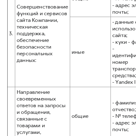
- адрес 
Совершенствование
почты;
функций и сервисов
сайта Компании,
- данные 
техническая
использо
3.
поддержка,
сайта;
обеспечение
- куки - 
безопасности
-
иные
персональных
идентиф
данных:
номер
транспор
средства;
- Yandex I
Направление
своевременных
- фамилия
ответов на запросы
отчество;
и обращения,
общие
- № теле
связанные с
- адрес 
товарами и
почты;
услугами,