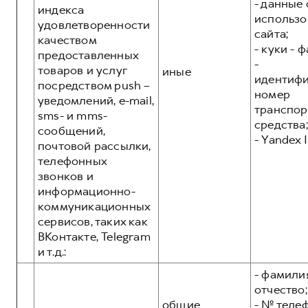
- данные 
индекса
использо
удовлетворенности
сайта;
качеством
- куки - 
предоставленных
-
товаров и услуг
иные
идентиф
посредством push –
номер
уведомлений, e-mail,
транспор
sms- и mms-
средства;
сообщений,
- Yandex I
почтовой рассылки,
телефонных
звонков и
информационно-
коммуникационных
сервисов, таких как
ВКонтакте, Telegram
и т.д.:
- фамилия
отчество;
общие
- № теле