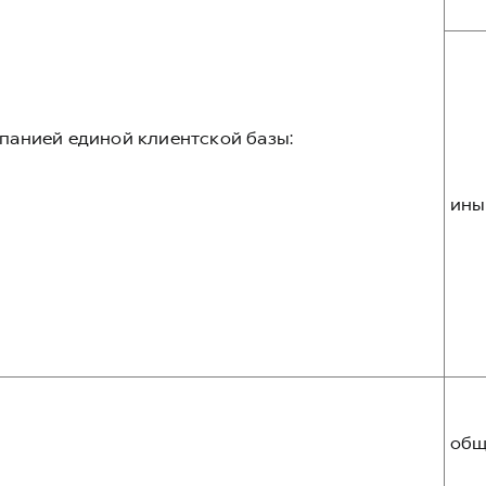
панией единой клиентской базы:
ины
общ