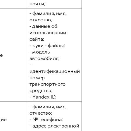
почты;
- фамилия, имя,
отчество;
- данные об
использовании
сайта;
- куки - файлы;
- модель
е
автомобиля;
-
идентификационный
номер
транспортного
средства;
- Yandex ID.
- фамилия, имя,
отчество;
ие
- № телефона;
- адрес электронной