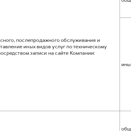
общ
исного, послепродажного обслуживания и
тавление иных видов услуг по техническому
осредством записи на сайте Компании:
ины
общ