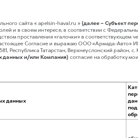
ьного сайта « apelsin-haval.ru »
(далее – Субъект пе
лей и в своем интересе, в соответствии с Федеральным
ством проставления «галочки» в соответствующем чек
ю настоящее Согласие и выражаю ООО «Армада-Авто» 
2581, Республика Татарстан, Верхнеуслонский район, с. 
х данных и/или Компания)
согласие на обработку мо
Кат
пер
ых данных
дан
по
обр