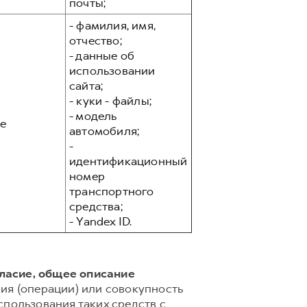
почты;
- фамилия, имя,
отчество;
- данные об
использовании
сайта;
- куки - файлы;
- модель
е
автомобиля;
-
идентификационный
номер
транспортного
средства;
- Yandex ID.
гласие, общее описание
ия (операции) или совокупность
спользования таких средств с