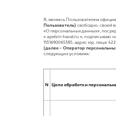
Я, являясь Пользователем официал
Пользователь)
свободно, своей во
«О персональных данных», посред
« apelsin-haval.ru », подписыва
1131690065385, адрес юр. лица: 42
(далее - Оператор персональны
следующих условиях:
N
Цели обработки персональн