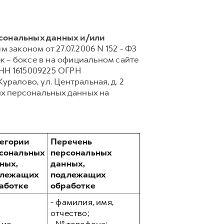
рсональных данных и/или
 законом от 27.07.2006 N 152 - ФЗ
 – боксе в на официальном сайте
ИНН 1615009225 ОГРН
Куралово, ул. Центральная, д. 2
их персональных данных на
егории
Перечень
сональных
персональных
ных,
данных,
длежащих
подлежащих
аботке
обработке
- фамилия, имя,
отчество;