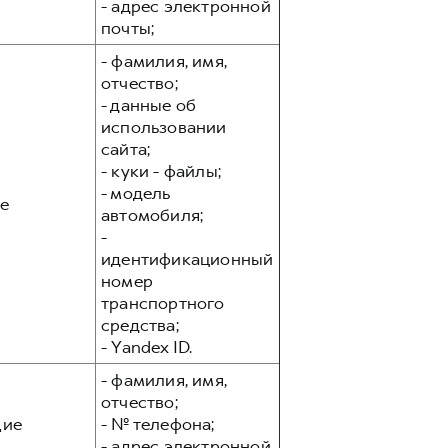
- адрес электронной
почты;
- фамилия, имя,
отчество;
- данные об
использовании
сайта;
- куки - файлы;
- модель
е
автомобиля;
-
идентификационный
номер
транспортного
средства;
- Yandex ID.
- фамилия, имя,
отчество;
ие
- № телефона;
- адрес электронной