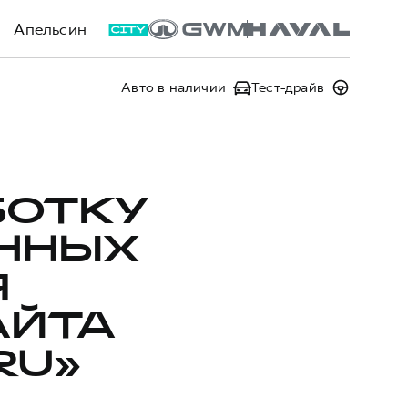
Апельсин
Авто в наличии
Тест-драйв
БОТКУ
ННЫХ
Я
АЙТА
RU»