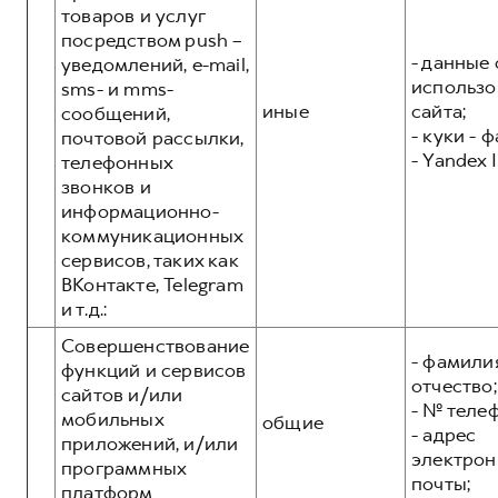
товаров и услуг
посредством push –
- данные 
уведомлений, e-mail,
использо
sms- и mms-
иные
сайта;
сообщений,
- куки - 
почтовой рассылки,
- Yandex I
телефонных
звонков и
информационно-
коммуникационных
сервисов, таких как
ВКонтакте, Telegram
и т.д.:
Совершенствование
- фамилия
функций и сервисов
отчество;
сайтов и/или
- № теле
мобильных
общие
- адрес
приложений, и/или
электрон
программных
почты;
платформ