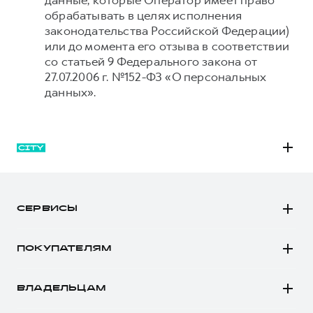
данные, которые Оператор имеет право
обрабатывать в целях исполнения
законодательства Российской Федерации)
или до момента его отзыва в соответствии
со статьей 9 Федерального закона от
27.07.2006 г. №152-ФЗ «О персональных
данных».
M6
JOLION
СЕРВИСЫ
DARGO
Автомобили в наличии
DARGO Х
ПОКУПАТЕЛЯМ
Заказать тест-драйв
F7
Автомобили в наличии
Рассчитать кредит
F7x
ВЛАДЕЛЬЦАМ
Конфигуратор HAVAL
Записаться на сервис
POER