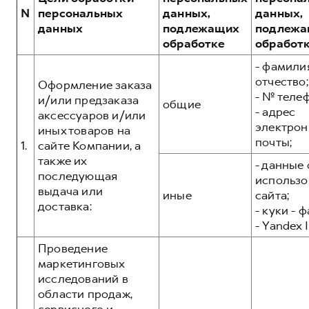
Сервис для корпоративных клиентов
N
персональных
данных,
данных,
HAVAL Лизинг
АКСЕССУАРЫ HAVAL
данных
подлежащих
подлежа
обработке
обработ
Автомобильные аксессуары
- фамилия
АКСЕССУАРЫ HAVAL
Коллекция CITY
отчество;
Оформление заказа
Автомобильные аксессуары
Коллекция Базовая
- № теле
и/или предзаказа
общие
- адрес
Коллекция CITY
Коллекция Детская
аксессуаров и/или
электрон
иных товаров на
Коллекция Базовая
почты;
1.
сайте Компании, а
Коллекция Детская
также их
- данные 
последующая
использо
выдача или
иные
сайта;
доставка:
- куки - 
- Yandex I
Проведение
маркетинговых
исследований в
области продаж,