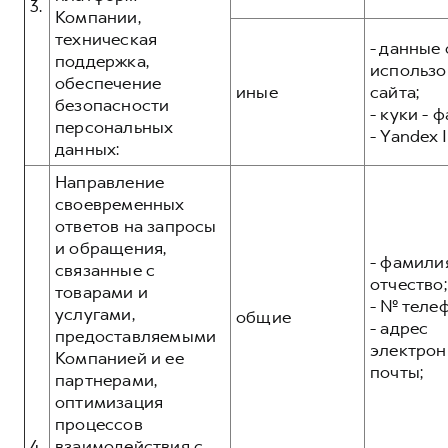
3.
Компании,
техническая
- данные 
поддержка,
использо
обеспечение
иные
сайта;
безопасности
- куки - 
персональных
- Yandex I
данных:
Направление
своевременных
ответов на запросы
и обращения,
- фамилия
связанные с
отчество;
товарами и
- № теле
услугами,
общие
- адрес
предоставляемыми
электрон
Компанией и ее
почты;
партнерами,
оптимизация
процессов
4.
взаимодействия с