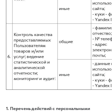
использо
иные
сайта;
- куки - 
- Yandex I
- фамилия
отчество;
Контроль качества
- № теле
предоставляемых
общие
- адрес
Пользователям
электрон
товаров и/или
почты;
6.
услуг; ведение
статистической и
- данные 
аналитической
использо
отчетности;
иные
сайта;
мониторинг и аудит:
- куки - 
- Yandex I
1. Перечень действий с персональными