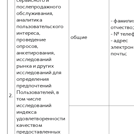
сервисного и
послепродажного
обслуживания,
аналитика
- фамилия
пользовательского
отчество;
интереса,
- № теле
общие
проведение
- адрес
опросов,
электрон
анкетирования,
почты;
исследований
рынка и других
исследований для
определения
предпочтений
Пользователей, в
2.
том числе
исследований
индекса
удовлетворенности
качеством
предоставленных