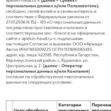
apelsin-haval.ru »
(далее – Субъект
персональных данных и/или Пользователь),
Тест-драйв
СЕРВИСНОЕ ОБСЛУЖИВАНИЕ
О дилере
свободно, своей волей и в своем интересе, в
Трейд-ин
Нулевое ТО
Наша команда
соответствии с Федеральным законом от
27.07.2006 N 152 - ФЗ «О персональных данных»,
DARGO
DARGO X
Программа «Помощь на дороге»
Контакты
от 3 199 000 ₽
от 3 499 000 ₽
посредством проставления «галочки» в
КРЕДИТ И СТРАХОВАНИЕ
Регламенты технического обслуживания
соответствующем чек – боксе в на официальном
сайте « apelsin-haval.ru », подписываю
Кредитный калькулятор
Электронный ПТС
настоящее Согласие и выражаю ООО «Армада-
Страхование
Авто» ИНН 1615009225 ОГРН 1131690065385,
адрес юр. лица: 422581, Республика Татарстан,
Кредит
ПОДДЕРЖКА
Верхнеуслонский район, с. Куралово, ул.
F7
F7X
GWM Безопасность
от 2 899 000 ₽
от 3 599 000 ₽
Центральная, д. 2
(далее - Оператор
персональных данных и/или Компания)
КОРПОРАТИВНЫМ КЛИЕНТАМ
Гарантия HAVAL
согласие на обработку моих персональных
Для малого бизнеса
Мобильное приложение GWM
данных на следующих условиях:
Корпоративным клиентам
Программа «HAVAL Защита+»
Крупным корпоративным клиентам
Руководства по эксплуатации
POER
от 3 449 000 ₽
Система управления автопарком
Подписки
Категории
Перечен
Цели обработки
персональных
персона