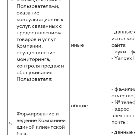
Пользователями,
оказание
консультационных
услуг, связанных с
- данные 
предоставлением
использо
товаров и услуг
иные
сайта;
Компании,
- куки - 
осуществление
- Yandex I
мониторинга,
контроля продаж и
обслуживания
Пользователя:
- фамилия
отчество;
- № теле
общие
- адрес
Формирование и
электрон
ведение Компанией
почты;
5.
единой клиентской
- данные 
базы: