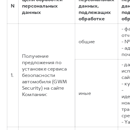
Сервис для корпоративных клиентов
N
персональных
данных,
да
HAVAL Лизинг
АКСЕССУАРЫ HAVAL
данных
подлежащих
по
обработке
об
Автомобильные аксессуары
- ф
АКСЕССУАРЫ HAVAL
Коллекция CITY
отч
Автомобильные аксессуары
Коллекция Базовая
общие
- №
Коллекция CITY
Коллекция Детская
- а
поч
Получение
Коллекция Базовая
предложения по
- д
Коллекция Детская
установке сервиса
исп
1.
безопасности
сай
автомобиля (GWM
- к
Security) на сайте
-
иные
Компании:
ид
но
тра
сре
- Y