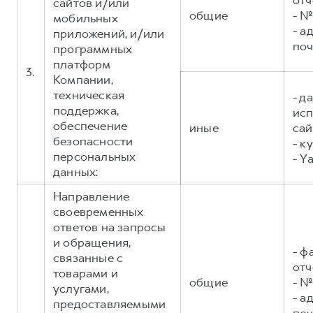
отч
сайтов и/или
общие
- №
мобильных
- а
приложений, и/или
поч
программных
платформ
3.
Компании,
техническая
- д
поддержка,
исп
обеспечение
иные
сай
безопасности
- к
персональных
- Y
данных:
Направление
своевременных
ответов на запросы
и обращения,
- ф
связанные с
отч
товарами и
общие
- №
услугами,
- а
предоставляемыми