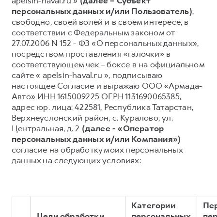
apelsin-haval.ru »
(далее – Субъект
персональных данных и/или Пользователь)
,
Тест-драйв
СЕРВИСНОЕ ОБСЛУЖИВАНИЕ
О дилере
свободно, своей волей и в своем интересе, в
Трейд-ин
Нулевое ТО
Наша команда
соответствии с Федеральным законом от
27.07.2006 N 152 - ФЗ «О персональных данных»,
DARGO
DARGO X
Программа «Помощь на дороге»
Контакты
от 3 199 000 ₽
от 3 499 000 ₽
посредством проставления «галочки» в
КРЕДИТ И СТРАХОВАНИЕ
Регламенты технического обслуживания
соответствующем чек – боксе в на официальном
сайте « apelsin-haval.ru », подписываю
Кредитный калькулятор
Электронный ПТС
настоящее Согласие и выражаю ООО «Армада-
Страхование
Авто» ИНН 1615009225 ОГРН 1131690065385,
адрес юр. лица: 422581, Республика Татарстан,
Кредит
ПОДДЕРЖКА
Верхнеуслонский район, с. Куралово, ул.
F7
F7X
GWM Безопасность
от 2 899 000 ₽
от 3 599 000 ₽
Центральная, д. 2
(далее - «Оператор
персональных данных и/или Компания»)
КОРПОРАТИВНЫМ КЛИЕНТАМ
Гарантия HAVAL
согласие на обработку моих персональных
Для малого бизнеса
Мобильное приложение GWM
данных на следующих условиях:
Корпоративным клиентам
Программа «HAVAL Защита+»
Крупным корпоративным клиентам
Руководства по эксплуатации
POER
от 3 449 000 ₽
Система управления автопарком
Подписки
Категории
Пе
Цели обработки
персональных
пе