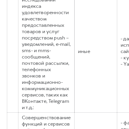
индекса
удовлетворенности
качеством
предоставленных
товаров и услуг
посредством push –
- д
уведомлений, e-mail,
исп
sms- и mms-
иные
сай
сообщений,
- к
почтовой рассылки,
- Y
телефонных
звонков и
информационно-
коммуникационных
сервисов, таких как
ВКонтакте, Telegram
и т.д.:
Совершенствование
- ф
функций и сервисов