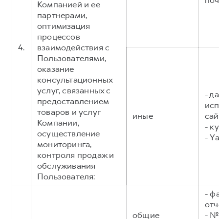
поч
Компанией и ее
партнерами,
оптимизация
процессов
4.
взаимодействия с
Пользователями,
оказание
консультационных
услуг, связанных с
- д
предоставлением
исп
товаров и услуг
иные
сай
Компании,
- к
осуществление
- Y
мониторинга,
контроля продаж и
обслуживания
Пользователя:
- ф
отч
общие
- №