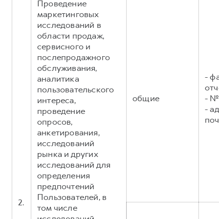
Проведение
маркетинговых
исследований в
области продаж,
сервисного и
послепродажного
обслуживания,
- ф
аналитика
отч
пользовательского
общие
- №
интереса,
- а
проведение
поч
опросов,
анкетирования,
исследований
рынка и других
исследований для
определения
предпочтений
Пользователей, в
2.
том числе
исследований