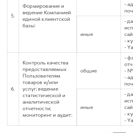
- а
Формирование и
поч
ведение Компанией
5.
единой клиентской
- д
базы:
исп
иные
сай
- к
- Y
- ф
Контроль качества
отч
предоставляемых
общие
- №
Пользователям
- а
товаров и/или
поч
6.
услуг; ведение
- д
статистической и
исп
аналитической
иные
сай
отчетности;
- к
мониторинг и аудит:
- Y