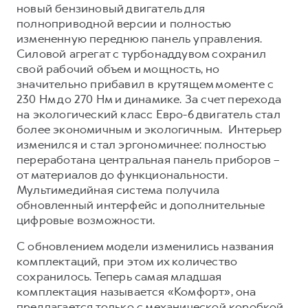
Сервис для корпоративных клиентов
новый бензиновый двигатель для
полноприводной версии и полностью
HAVAL Лизинг
АКСЕССУАРЫ HAVAL
измененную переднюю панель управления.
Автомобильные аксессуары
Силовой агрегат с турбонаддувом сохранил
свой рабочий объем и мощность, но
АКСЕССУАРЫ HAVAL
Коллекция CITY
значительно прибавил в крутящем моменте с
Автомобильные аксессуары
Коллекция Базовая
230 Нм до 270 Нм и динамике. За счет перехода
Коллекция CITY
Коллекция Детская
на экологический класс Евро-6 двигатель стал
более экономичным и экологичным. Интерьер
Коллекция Базовая
изменился и стал эргономичнее: полностью
Коллекция Детская
переработана центральная панель приборов –
от материалов до функциональности.
Мультимедийная система получила
обновленный интерфейс и дополнительные
цифровые возможности.
С обновлением модели изменились названия
комплектаций, при этом их количество
сохранилось. Теперь самая младшая
комплектация называется «Комфорт», она
предлагается только с механической коробкой