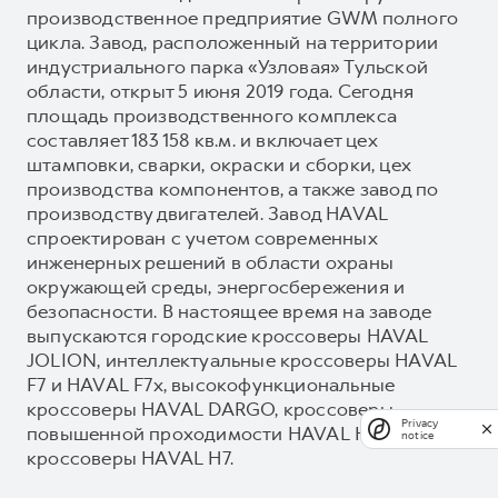
производственное предприятие GWM полного
цикла. Завод, расположенный на территории
индустриального парка «Узловая» Тульской
области, открыт 5 июня 2019 года. Сегодня
площадь производственного комплекса
составляет 183 158 кв.м. и включает цех
штамповки, сварки, окраски и сборки, цех
производства компонентов, а также завод по
производству двигателей. Завод HAVAL
спроектирован с учетом современных
инженерных решений в области охраны
окружающей среды, энергосбережения и
безопасности. В настоящее время на заводе
выпускаются городские кроссоверы HAVAL
JOLION, интеллектуальные кроссоверы HAVAL
F7 и HAVAL F7x, высокофункциональные
кроссоверы HAVAL DARGO, кроссоверы
Privacy
повышенной проходимости HAVAL H3 и новые
notice
кроссоверы HAVAL H7.