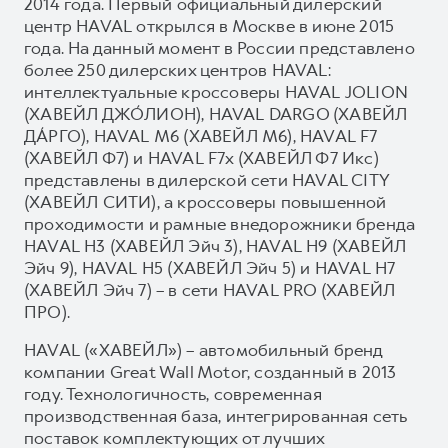
2014 года. Первый официальный дилерский
центр HAVAL открылся в Москве в июне 2015
года. На данный момент в России представлено
более 250 дилерских центров HAVAL:
интеллектуальные кроссоверы HAVAL JOLION
(ХАВЕЙЛ ДЖО́ЛИОН), HAVAL DARGO (ХАВЕЙЛ
ДА́РГО), HAVAL М6 (ХАВЕЙЛ M6), HAVAL F7
(ХАВЕЙЛ Ф7) и HAVAL F7x (ХАВЕЙЛ Ф7 Икс)
представлены в дилерской сети HAVAL CITY
(ХАВЕЙЛ СИТИ), а кроссоверы повышенной
проходимости и рамные внедорожники бренда
HAVAL H3 (ХАВЕЙЛ Эйч 3), HAVAL H9 (ХАВЕЙЛ
Эйч 9), HAVAL H5 (ХАВЕЙЛ Эйч 5) и HAVAL H7
(ХАВЕЙЛ Эйч 7) – в сети HAVAL PRO (ХАВЕЙЛ
ПРО).
HAVAL («ХАВЕЙЛ») – автомобильный бренд
компании Great Wall Motor, созданный в 2013
году. Технологичность, современная
производственная база, интегрированная сеть
поставок комплектующих от лучших