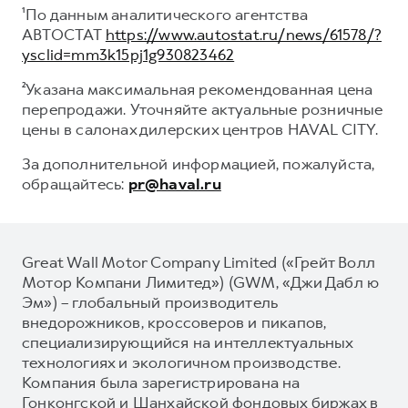
¹По данным аналитического агентства
АВТОСТАТ
https://www.autostat.ru/news/61578/?
ysclid=mm3k15pj1g930823462
²Указана максимальная рекомендованная цена
перепродажи. Уточняйте актуальные розничные
цены в салонах дилерских центров HAVAL CITY.
За дополнительной информацией, пожалуйста,
обращайтесь:
pr@haval.ru
Great Wall Motor Company Limited («Грейт Волл
Мотор Компани Лимитед») (GWM, «Джи Дабл ю
Эм») – глобальный производитель
внедорожников, кроссоверов и пикапов,
специализирующийся на интеллектуальных
технологиях и экологичном производстве.
Компания была зарегистрирована на
Гонконгской и Шанхайской фондовых биржах в