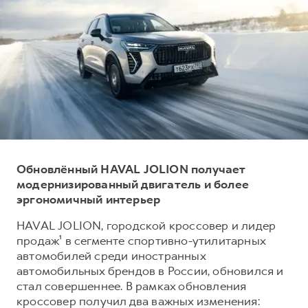
Тест-драйв
СЕРВИСНОЕ ОБСЛУЖИВАНИЕ
О дилере
Трейд-ин
Нулевое ТО
Наша команда
DARGO
DARGO X
Программа «Помощь на дороге»
Контакты
от 3 199 000 ₽
от 3 499 000 ₽
КРЕДИТ И СТРАХОВАНИЕ
Регламенты технического обслуживания
Кредитный калькулятор
Электронный ПТС
Страхование
Кредит
ПОДДЕРЖКА
Обновлённый HAVAL JOLION получает
F7
F7X
GWM Безопасность
от 2 899 000 ₽
от 3 599 000 ₽
модернизированный двигатель и более
эргономичный интерьер
КОРПОРАТИВНЫМ КЛИЕНТАМ
Гарантия HAVAL
Для малого бизнеса
Мобильное приложение GWM
HAVAL JOLION, городской кроссовер и лидер
продаж¹ в сегменте спортивно-утилитарных
Корпоративным клиентам
Программа «HAVAL Защита+»
автомобилей среди иностранных
Крупным корпоративным клиентам
Руководства по эксплуатации
автомобильных брендов в России, обновился и
POER
стал совершеннее. В рамках обновления
от 3 449 000 ₽
Система управления автопарком
Подписки
кроссовер получил два важных изменения: