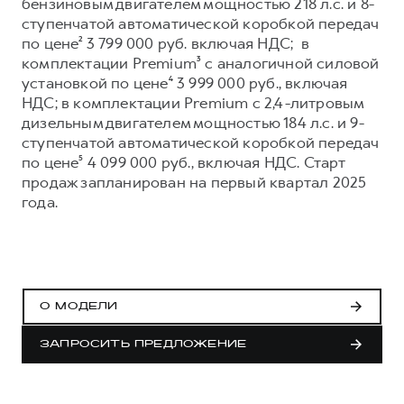
Сервис для корпоративных клиентов
бензиновым двигателем мощностью 218 л.с. и 8-
ступенчатой автоматической коробкой передач
HAVAL Лизинг
АКСЕССУАРЫ HAVAL
по цене² 3 799 000 руб. включая НДС; в
Автомобильные аксессуары
комплектации Premium³ с аналогичной силовой
установкой по цене⁴ 3 999 000 руб., включая
АКСЕССУАРЫ HAVAL
Коллекция CITY
НДС; в комплектации Premium с 2,4-литровым
Автомобильные аксессуары
Коллекция Базовая
дизельным двигателем мощностью 184 л.с. и 9-
ступенчатой автоматической коробкой передач
Коллекция CITY
Коллекция Детская
по цене⁵ 4 099 000 руб., включая НДС. Старт
Коллекция Базовая
продаж запланирован на первый квартал 2025
года.
Коллекция Детская
О МОДЕЛИ
ЗАПРОСИТЬ ПРЕДЛОЖЕНИЕ