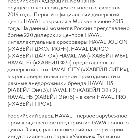
Российской Федерации. Компания
осуществляет свою деятельность с февраля
2014 года. Первый официальный дилерский
центр HAVAL открылся в Москве в июне 2015
года. На данный момент в России представлено
более 220 дилерских центров HAVAL:
интеллектуальные кроссоверы HAVAL JOLION
(«ХАВЕЙЛ ДЖО́ЛИОН»), HAVAL DARGO
(«ХАВЕЙЛ ДА́РГО»,) HAVAL М6 («ХАВЕЙЛ M6»),
HAVAL F7 («ХАВЕЙЛ Ф7») представлены в
дилерской сети HAVAL CITY («ХАВЕЙЛ СИТИ»),
а кроссоверы повышенной проходимости и
рамные внедорожники бренда HAVAL H3
(ХАВЕЙЛ Эйч 3), HAVAL H9 (ХАВЕЙЛ Эйч 9) и
HAVAL H5 (ХАВЕЙЛ Эйч 5) – в сети HAVAL PRO
(«ХАВЕЙЛ ПРО»).
Российский завод HAVAL - первое зарубежное
производственное предприятие GWM полного
цикла. Завод, расположенный на территории
индустриального парка «Узловая» Тульской