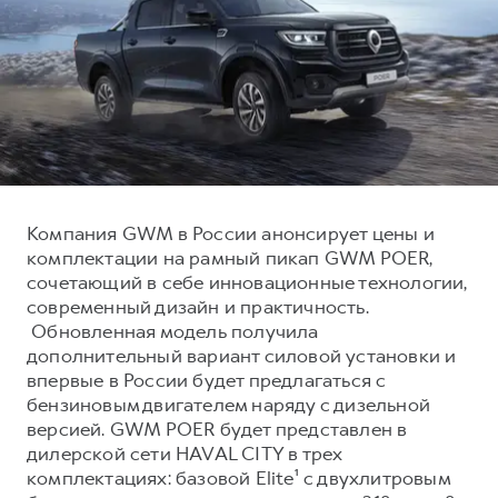
Тест-драйв
СЕРВИСНОЕ ОБСЛУЖИВАНИЕ
О дилере
Трейд-ин
Нулевое ТО
Наша команда
DARGO
DARGO X
Программа «Помощь на дороге»
Контакты
от 3 199 000 ₽
от 3 499 000 ₽
КРЕДИТ И СТРАХОВАНИЕ
Регламенты технического обслуживания
Кредитный калькулятор
Электронный ПТС
Страхование
Компания GWM в России анонсирует цены и
Кредит
ПОДДЕРЖКА
комплектации на рамный пикап GWM POER,
F7
F7X
сочетающий в себе инновационные технологии,
GWM Безопасность
от 2 899 000 ₽
от 3 599 000 ₽
современный дизайн и практичность.
КОРПОРАТИВНЫМ КЛИЕНТАМ
Гарантия HAVAL
Обновленная модель получила
дополнительный вариант силовой установки и
Для малого бизнеса
Мобильное приложение GWM
впервые в России будет предлагаться с
Корпоративным клиентам
Программа «HAVAL Защита+»
бензиновым двигателем наряду с дизельной
версией. GWM POER будет представлен в
Крупным корпоративным клиентам
Руководства по эксплуатации
POER
дилерской сети HAVAL CITY в трех
от 3 449 000 ₽
Система управления автопарком
Подписки
комплектациях: базовой Elite¹ с двухлитровым