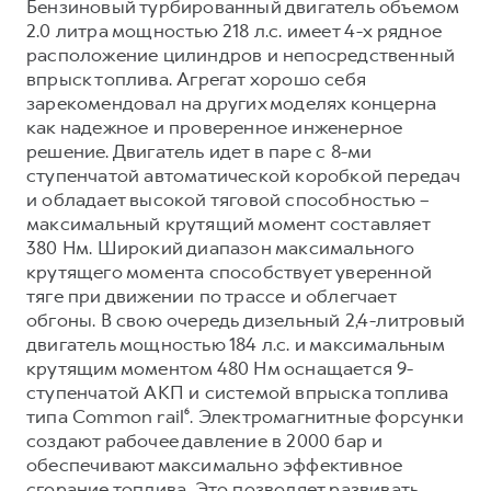
Бензиновый турбированный двигатель объемом
2.0 литра мощностью 218 л.с. имеет 4-х рядное
расположение цилиндров и непосредственный
впрыск топлива. Агрегат хорошо себя
зарекомендовал на других моделях концерна
как надежное и проверенное инженерное
решение. Двигатель идет в паре с 8-ми
ступенчатой автоматической коробкой передач
и обладает высокой тяговой способностью –
максимальный крутящий момент составляет
380 Нм. Широкий диапазон максимального
крутящего момента способствует уверенной
тяге при движении по трассе и облегчает
обгоны. В свою очередь дизельный 2,4-литровый
двигатель мощностью 184 л.с. и максимальным
крутящим моментом 480 Нм оснащается 9-
ступенчатой АКП и системой впрыска топлива
типа Common rail⁶. Электромагнитные форсунки
создают рабочее давление в 2000 бар и
обеспечивают максимально эффективное
сгорание топлива. Это позволяет развивать