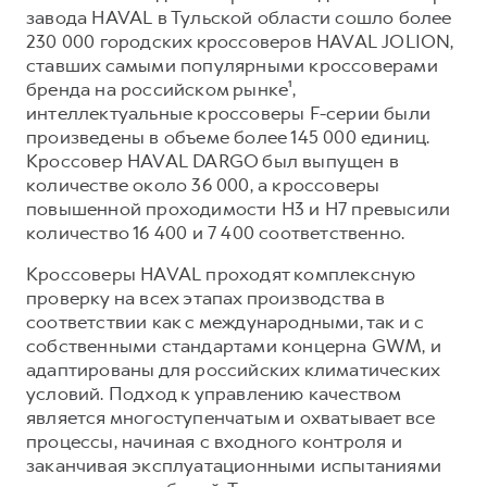
Сервис для корпоративных клиентов
завода HAVAL в Тульской области сошло более
HAVAL Лизинг
АКСЕССУАРЫ HAVAL
230 000 городских кроссоверов HAVAL JOLION,
ставших самыми популярными кроссоверами
Автомобильные аксессуары
бренда на российском рынке¹,
АКСЕССУАРЫ HAVAL
Коллекция CITY
интеллектуальные кроссоверы F-серии были
произведены в объеме более 145 000 единиц.
Автомобильные аксессуары
Коллекция Базовая
Кроссовер HAVAL DARGO был выпущен в
Коллекция CITY
Коллекция Детская
количестве около 36 000, а кроссоверы
повышенной проходимости H3 и H7 превысили
Коллекция Базовая
количество 16 400 и 7 400 соответственно.
Коллекция Детская
Кроссоверы HAVAL проходят комплексную
проверку на всех этапах производства в
соответствии как с международными, так и с
собственными стандартами концерна GWM, и
адаптированы для российских климатических
условий. Подход к управлению качеством
является многоступенчатым и охватывает все
процессы, начиная с входного контроля и
заканчивая эксплуатационными испытаниями