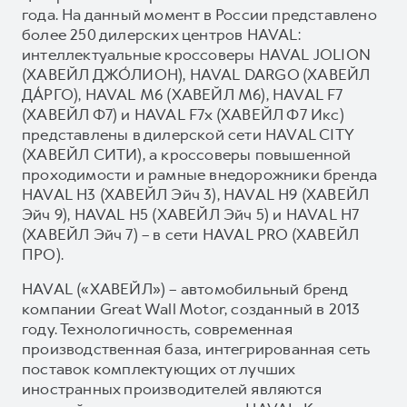
года. На данный момент в России представлено
более 250 дилерских центров HAVAL:
интеллектуальные кроссоверы HAVAL JOLION
(ХАВЕЙЛ ДЖО́ЛИОН), HAVAL DARGO (ХАВЕЙЛ
ДА́РГО), HAVAL М6 (ХАВЕЙЛ M6), HAVAL F7
(ХАВЕЙЛ Ф7) и HAVAL F7x (ХАВЕЙЛ Ф7 Икс)
представлены в дилерской сети HAVAL CITY
(ХАВЕЙЛ СИТИ), а кроссоверы повышенной
проходимости и рамные внедорожники бренда
HAVAL H3 (ХАВЕЙЛ Эйч 3), HAVAL H9 (ХАВЕЙЛ
Эйч 9), HAVAL H5 (ХАВЕЙЛ Эйч 5) и HAVAL H7
(ХАВЕЙЛ Эйч 7) – в сети HAVAL PRO (ХАВЕЙЛ
ПРО).
HAVAL («ХАВЕЙЛ») – автомобильный бренд
компании Great Wall Motor, созданный в 2013
году. Технологичность, современная
производственная база, интегрированная сеть
поставок комплектующих от лучших
иностранных производителей являются