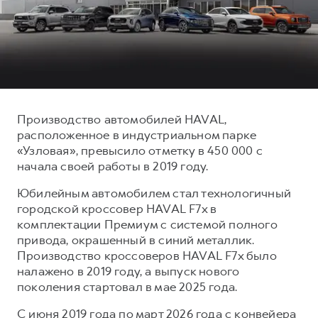
Тест-драйв
СЕРВИСНОЕ ОБСЛУЖИВАНИЕ
О дилере
Трейд-ин
Нулевое ТО
Наша команда
DARGO
DARGO X
Программа «Помощь на дороге»
Контакты
от 3 199 000 ₽
от 3 499 000 ₽
КРЕДИТ И СТРАХОВАНИЕ
Регламенты технического обслуживания
Кредитный калькулятор
Электронный ПТС
Производство автомобилей HAVAL,
расположенное в индустриальном парке
Страхование
«Узловая», превысило отметку в 450 000 с
Кредит
ПОДДЕРЖКА
начала своей работы в 2019 году.
F7
F7X
GWM Безопасность
от 2 899 000 ₽
от 3 599 000 ₽
Юбилейным автомобилем стал технологичный
КОРПОРАТИВНЫМ КЛИЕНТАМ
Гарантия HAVAL
городской кроссовер HAVAL F7x в
комплектации Премиум с системой полного
Для малого бизнеса
Мобильное приложение GWM
привода, окрашенный в синий металлик.
Корпоративным клиентам
Программа «HAVAL Защита+»
Производство кроссоверов HAVAL F7x было
налажено в 2019 году, а выпуск нового
Крупным корпоративным клиентам
Руководства по эксплуатации
POER
поколения стартовал в мае 2025 года.
от 3 449 000 ₽
Система управления автопарком
Подписки
С июня 2019 года по март 2026 года с конвейера