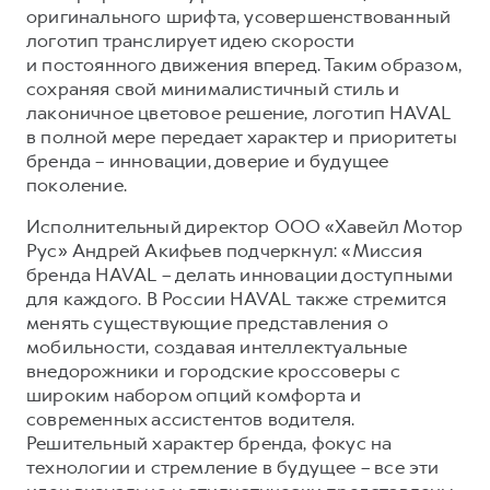
оригинального шрифта, усовершенствованный
Тест-драйв
СЕРВИСНОЕ ОБСЛУЖИВАНИЕ
О дилере
логотип транслирует идею скорости
и постоянного движения вперед. Таким образом,
Трейд-ин
Нулевое ТО
Наша команда
сохраняя свой минималистичный стиль и
DARGO
DARGO X
Программа «Помощь на дороге»
Контакты
лаконичное цветовое решение, логотип HAVAL
от 3 199 000 ₽
от 3 499 000 ₽
в полной мере передает характер и приоритеты
КРЕДИТ И СТРАХОВАНИЕ
Регламенты технического обслуживания
бренда – инновации, доверие и будущее
Кредитный калькулятор
Электронный ПТС
поколение.
Страхование
Исполнительный директор ООО «Хавейл Мотор
Кредит
ПОДДЕРЖКА
Рус» Андрей Акифьев подчеркнул: «Миссия
F7
F7X
бренда HAVAL – делать инновации доступными
GWM Безопасность
от 2 899 000 ₽
от 3 599 000 ₽
для каждого. В России HAVAL также стремится
КОРПОРАТИВНЫМ КЛИЕНТАМ
Гарантия HAVAL
менять существующие представления о
мобильности, создавая интеллектуальные
Для малого бизнеса
Мобильное приложение GWM
внедорожники и городские кроссоверы с
Корпоративным клиентам
Программа «HAVAL Защита+»
широким набором опций комфорта и
современных ассистентов водителя.
Крупным корпоративным клиентам
Руководства по эксплуатации
POER
Решительный характер бренда, фокус на
от 3 449 000 ₽
Система управления автопарком
Подписки
технологии и стремление в будущее – все эти