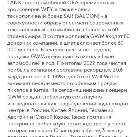
TANK, электромобилей ORA, премиальных
кроссоверов WEY, а также новый
технологичный бренд SAR (SALOON) – в
совокупности образуют сегмент современных
технологичных автомобилей в более чем 60
странах мира. В состав холдинга GWM входят 80
дочерних компаний, а штат включает более 60
000 человек. В течение шести лет подряд
продажи GWM превышают отметку в 1 млн
автомобилей в год. По итогам 2022 года чистая
прибыль компании составила рекордные 20,6
млрд долларов. С 1998 года Great Wall Motor
занимает первое место по объёмам продаж
пикапов в Китае. На сегодняшний день концерн
GWM создал глобальную сеть научно-
исследовательских подразделений, куда входят
центры в России, Китае, Японии, Германии,
Австрии и Южной Корее. Также компания
построила глобальную производственную сеть,
которая включает 10 заводов в Китае, 3 завода
полного цикла в России, Таиланде и Бразилии, а