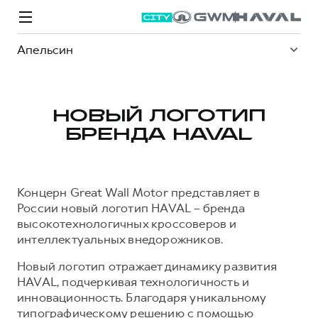
Апельсин
НОВЫЙ ЛОГОТИП
БРЕНДА HAVAL
Модели
Покупателям
Владельцам
Спецпредложения
О дилере
Концерн Great Wall Motor представляет в
ВЫБОР И ПОКУПКА
СЕРВИС
СПЕЦПРЕДЛОЖЕНИЯ
БРЕНД HAVAL
России новый логотип HAVAL – бренда
высокотехнологичных кроссоверов и
Автомобили в наличии
Все о сервисе
Покупателям
О бренде
интеллектуальных внедорожников.
Конфигуратор HAVAL
Запись на сервис
Владельцам
Новости
Новый логотип отражает динамику развития
M6
Аксессуары HAVAL
Моторное масло
О GWM
JOLION
HAVAL, подчеркивая технологичность и
от 2 049 000 ₽
от 2 049 000 ₽
Каталоги и прайс-листы
Стоимость ТО
инновационность. Благодаря уникальному
типографическому решению с помощью
Программа «HAVAL Защита+»
ИНФОРМАЦИЯ О ДИЛЕРЕ