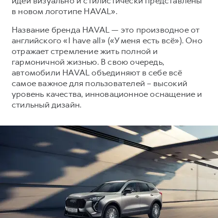
идеи визуально и стилистически представлены
Сервис для корпоративных клиентов
в новом логотипе HAVAL».
HAVAL Лизинг
АКСЕССУАРЫ HAVAL
Название бренда HAVAL — это производное от
Автомобильные аксессуары
английского «I have all» («У меня есть всё»). Оно
АКСЕССУАРЫ HAVAL
Коллекция CITY
отражает стремление жить полной и
гармоничной жизнью. В свою очередь,
Автомобильные аксессуары
Коллекция Базовая
автомобили HAVAL объединяют в себе всё
Коллекция CITY
Коллекция Детская
самое важное для пользователей – высокий
уровень качества, инновационное оснащение и
Коллекция Базовая
стильный дизайн.
Коллекция Детская