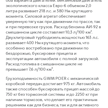
оба варианта двигателей. Бензиновый двигатель
экологического класса Евро-6 объемом 2,0
литра развивает 218 л.с. и 380 Нм крутящего
момента. Силовой агрегат обеспечивает
уверенную тягу как при движении по трассе, так
и при перевозке грузов. Расход бензина АИ-92 в
смешанном цикле составляет 10,3 л/100 км².
Двухлитровый турбодизель мощностью 163 л.с.
развивает 400 Нм крутящего момента, что
особенно востребовано при движении по
бездорожью, буксировке прицепа и
эксплуатации автомобиля с полной загрузкой.
Расход топлива в смешанном цикле не
превышает 7,6 л/100 км³.
Грузоподъемность GWM POER с механической
коробкой передач достигает 975 кг. Автомобиль
также способен буксировать прицеп массой до
750 кг без тормозной системы и до 2250 кг при
наличии тормозов, что делает его практичным
решением как для бизнеса, так и для активного