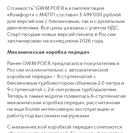
Сервис для корпоративных клиентов
Стоимость¹ GWM POER в комплектации
HAVAL Лизинг
АКСЕССУАРЫ HAVAL
«Комфорт» с МКПП составит 3 499 000 рублей
Автомобильные аксессуары
для версий как с бензиновым, так и с дизельным
двигателями. Все цены указаны с учетом НДС.
АКСЕССУАРЫ HAVAL
Коллекция CITY
Старт продаж новых версий пикапа в России
Автомобильные аксессуары
Коллекция Базовая
запланирован на конец июня 2026 года.
Коллекция CITY
Коллекция Детская
Механическая коробка передач
Коллекция Базовая
Ранее GWM POER предлагался покупателям в
Коллекция Детская
России исключительно с автоматической
коробкой передач – 8-ступенчатой с
бензиновым турбомотором объемом 2,0 литра и
9-ступенчатой с 2,4-литровым турбодизелем.
Теперь в гамме модели появилась 6-ступенчатая
механическая коробка передач, рассчитанная
на еще более интенсивную эксплуатацию и
работу под высокими нагрузками.
С механической коробкой передач сочетаются