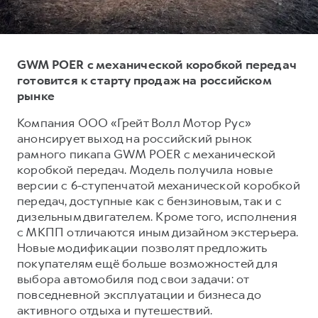
Тест-драйв
СЕРВИСНОЕ ОБСЛУЖИВАНИЕ
О дилере
Трейд-ин
Нулевое ТО
Наша команда
GWM POER с механической коробкой передач
DARGO
DARGO X
Программа «Помощь на дороге»
Контакты
от 3 199 000 ₽
от 3 499 000 ₽
готовится к старту продаж на российском
КРЕДИТ И СТРАХОВАНИЕ
Регламенты технического обслуживания
рынке
Кредитный калькулятор
Электронный ПТС
Компания ООО «Грейт Волл Мотор Рус»
Страхование
анонсирует выход на российский рынок
рамного пикапа GWM POER с механической
Кредит
ПОДДЕРЖКА
коробкой передач. Модель получила новые
F7
F7X
GWM Безопасность
версии с 6-ступенчатой механической коробкой
от 2 899 000 ₽
от 3 599 000 ₽
передач, доступные как с бензиновым, так и с
КОРПОРАТИВНЫМ КЛИЕНТАМ
Гарантия HAVAL
дизельным двигателем. Кроме того, исполнения
Для малого бизнеса
Мобильное приложение GWM
с МКПП отличаются иным дизайном экстерьера.
Новые модификации позволят предложить
Корпоративным клиентам
Программа «HAVAL Защита+»
покупателям ещё больше возможностей для
Крупным корпоративным клиентам
Руководства по эксплуатации
выбора автомобиля под свои задачи: от
POER
повседневной эксплуатации и бизнеса до
от 3 449 000 ₽
Система управления автопарком
Подписки
активного отдыха и путешествий.