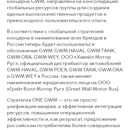
Сервис для корпоративных клиентов
концерна GWM, направлена на консолидацию
глобальных ресурсов группы для создания
HAVAL Лизинг
АКСЕССУАРЫ HAVAL
единых высококачественных продуктов и
Автомобильные аксессуары
превосходного пользовательского опыта.
АКСЕССУАРЫ HAVAL
Коллекция CITY
В соответствии с глобальной стратегией
концерна в наименовании всех брендов в
Автомобильные аксессуары
Коллекция Базовая
России теперь будет использоваться
Коллекция CITY
Коллекция Детская
обозначение GWM: GWM HAVAL, GWM TANK,
GWM ORA, GWM WEY. ООО «Хавейл Мотор
Коллекция Базовая
Рус», официальный дистрибьютор автомобилей
Коллекция Детская
GWM HAVAL, GWM POER, GWM TANK, GWM ORA
и GWM WEY в России, также меняет
наименование юридического лица на ООО
«Грейт Волл Мотор Рус» (Great Wall Motor Rus).
Стратегия ONE GWM — это не просто
унификация имиджа, а эффективная интеграция
ресурсов, повышение операционной
эффективности и, как результат, предложение
российским потребителям более совершенных