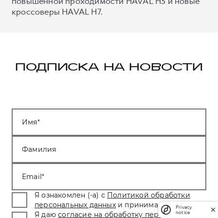
повышенной проходимости HAVAL H3 и новые
кроссоверы HAVAL H7.
ПОДПИСКА НА НОВОСТИ
Имя
Фамилия
Email
Я ознакомлен (-а) с
Политикой обработки
персональных данных
и принимаю условия.
*
Privacy
notice
Я даю
согласие на обработку персональных