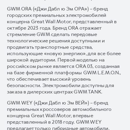
GWM ORA («Джи Дабл ю Эм ОРА») – бренд
городских премиальных электромобилей
концерна Great Wall Motor, представленный в
октябре 2023 года. Бренд ORA отражает
стремление GWM сделать передовые
технологические решения доступными и
продвигать транспортные средства,
использующие «новую энергию», для все более
широкой аудитории. Первой моделью на
российском рынке является ORA 03, созданная
на базе фирменной платформы GWM L.E.M.O.N.,
что обеспечивает высокий уровень
безопасности. Электромобили доступны для
заказа в дилерских центрах GWM TANK.
GWM WEY («Джи Дабл ю Эм ВЕЙ») – бренд
премиальных кроссоверов автомобильного
концерна Great Wall Motor, впервые
представленный в 2018 году. GWM WEY
предлагает только гибридные автомобили,