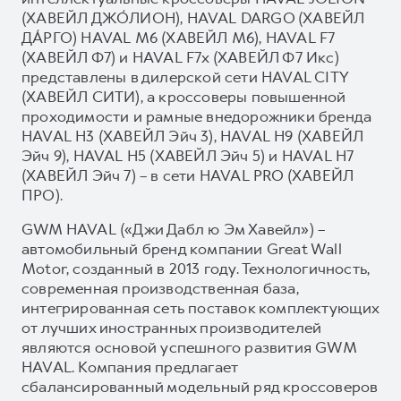
(ХАВЕЙЛ ДЖО́ЛИОН), HAVAL DARGO (ХАВЕЙЛ
ДА́РГО) HAVAL М6 (ХАВЕЙЛ M6), HAVAL F7
(ХАВЕЙЛ Ф7) и HAVAL F7x (ХАВЕЙЛ Ф7 Икс)
представлены в дилерской сети HAVAL CITY
(ХАВЕЙЛ СИТИ), а кроссоверы повышенной
проходимости и рамные внедорожники бренда
HAVAL H3 (ХАВЕЙЛ Эйч 3), HAVAL H9 (ХАВЕЙЛ
Эйч 9), HAVAL H5 (ХАВЕЙЛ Эйч 5) и HAVAL H7
(ХАВЕЙЛ Эйч 7) – в сети HAVAL PRO (ХАВЕЙЛ
ПРО).
GWM HAVAL («Джи Дабл ю Эм Хавейл») –
автомобильный бренд компании Great Wall
Motor, созданный в 2013 году. Технологичность,
современная производственная база,
интегрированная сеть поставок комплектующих
от лучших иностранных производителей
являются основой успешного развития GWM
HAVAL. Компания предлагает
сбалансированный модельный ряд кроссоверов