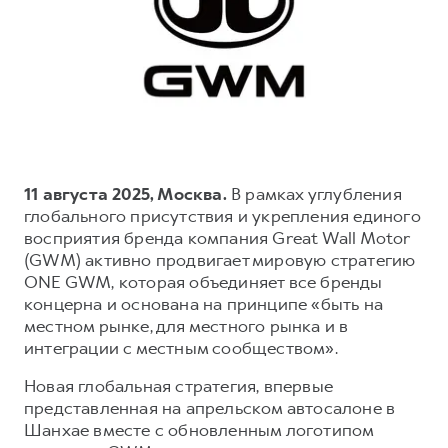
Тест-драйв
СЕРВИСНОЕ ОБСЛУЖИВАНИЕ
О дилере
Трейд-ин
Нулевое ТО
Наша команда
DARGO
DARGO X
Программа «Помощь на дороге»
Контакты
от 3 199 000 ₽
от 3 499 000 ₽
КРЕДИТ И СТРАХОВАНИЕ
Регламенты технического обслуживания
Кредитный калькулятор
Электронный ПТС
Страхование
11 августа 2025, Москва.
В рамках углубления
глобального присутствия и укрепления единого
Кредит
ПОДДЕРЖКА
восприятия бренда компания Great Wall Motor
F7
F7X
GWM Безопасность
(GWM) активно продвигает мировую стратегию
от 2 899 000 ₽
от 3 599 000 ₽
ONE GWM, которая объединяет все бренды
КОРПОРАТИВНЫМ КЛИЕНТАМ
Гарантия HAVAL
концерна и основана на принципе «быть на
Для малого бизнеса
Мобильное приложение GWM
местном рынке, для местного рынка и в
интеграции с местным сообществом».
Корпоративным клиентам
Программа «HAVAL Защита+»
Новая глобальная стратегия, впервые
Крупным корпоративным клиентам
Руководства по эксплуатации
POER
представленная на апрельском автосалоне в
от 3 449 000 ₽
Система управления автопарком
Подписки
Шанхае вместе с обновленным логотипом