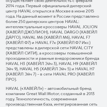
осуществляет свою деятельность с февраля
2014 года. Первый официальный дилерский
центр HAVAL открылся в Москве в июне 2015
года. На данный момент в России представлено
более 250 дилерских центров HAVAL:
интеллектуальные кроссоверы HAVAL JOLION
(ХАВЕЙЛ ДЖО́ЛИОН), HAVAL DARGO (ХАВЕЙЛ
ДА́РГО), HAVAL М6 (ХАВЕЙЛ M6), HAVAL F7
(ХАВЕЙЛ Ф7) и HAVAL F7x (ХАВЕЙЛ Ф7 Икс)
представлены в дилерской сети HAVAL CITY
(ХАВЕЙЛ СИТИ), а кроссоверы повышенной
проходимости и рамные внедорожники бренда
HAVAL H3 (ХАВЕЙЛ Эйч 3), HAVAL H9 (ХАВЕЙЛ
Эйч 9), HAVAL H5 (ХАВЕЙЛ Эйч 5) и HAVAL H7
(ХАВЕЙЛ Эйч 7) – в сети HAVAL PRO (ХАВЕЙЛ
ПРО).
HAVAL («ХАВЕЙЛ») – автомобильный бренд
компании Great Wall Motor, созданный в 2013
году. Технологичность, современная
производственная база, интегрированная сеть