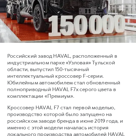
Тест-драйв
СЕРВИСНОЕ ОБСЛУЖИВАНИЕ
О дилере
Трейд-ин
Нулевое ТО
Наша команда
DARGO
DARGO X
Программа «Помощь на дороге»
Контакты
от 3 199 000 ₽
от 3 499 000 ₽
КРЕДИТ И СТРАХОВАНИЕ
Регламенты технического обслуживания
Кредитный калькулятор
Электронный ПТС
Российский завод HAVAL, расположенный в
Страхование
индустриальном парке «Узловая» Тульской
Кредит
ПОДДЕРЖКА
области, выпустил 150-тысячный
F7
F7X
интеллектуальный кроссовер F-серии.
GWM Безопасность
от 2 899 000 ₽
от 3 599 000 ₽
Юбилейным автомобилем стал обновленный
КОРПОРАТИВНЫМ КЛИЕНТАМ
Гарантия HAVAL
полноприводный HAVAL F7x серого цвета в
комплектации «Премиум».
Для малого бизнеса
Мобильное приложение GWM
Кроссовер HAVAL F7 стал первой моделью,
Корпоративным клиентам
Программа «HAVAL Защита+»
производство которой было запущено на
Крупным корпоративным клиентам
Руководства по эксплуатации
российском заводе бренда в июне 2019 года, и
POER
от 3 449 000 ₽
Система управления автопарком
Подписки
именно с этой модели началась история
локального производства автомобилей HAVAL