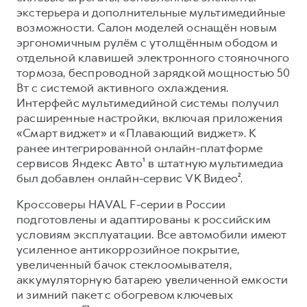
экстерьера и дополнительные мультимедийные
возможности. Салон моделей оснащён новым
эргономичным рулём с утолщённым ободом и
отдельной клавишей электронного стояночного
тормоза, беспроводной зарядкой мощностью 50
Вт с системой активного охлаждения.
Интерфейс мультимедийной системы получил
расширенные настройки, включая приложения
«Смарт виджет» и «Плавающий виджет». К
ранее интегрированной онлайн-платформе
сервисов Яндекс Авто¹ в штатную мультимедиа
был добавлен онлайн-сервис VK Видео².
Кроссоверы HAVAL F-серии в России
подготовлены и адаптированы к российским
условиям эксплуатации. Все автомобили имеют
усиленное антикоррозийное покрытие,
увеличенный бачок стеклоомывателя,
аккумуляторную батарею увеличенной емкости
и зимний пакет с обогревом ключевых