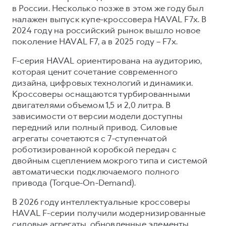
Сервис для корпоративных клиентов
в России. Несколько позже в этом же году был
HAVAL Лизинг
АКСЕССУАРЫ HAVAL
налажен выпуск купе-кроссовера HAVAL F7x. В
2024 году на российский рынок вышло новое
Автомобильные аксессуары
поколение HAVAL F7, а в 2025 году – F7x.
АКСЕССУАРЫ HAVAL
Коллекция CITY
F-серия HAVAL ориентирована на аудиторию,
Автомобильные аксессуары
Коллекция Базовая
которая ценит сочетание современного
дизайна, цифровых технологий и динамики.
Коллекция CITY
Коллекция Детская
Кроссоверы оснащаются турбированными
Коллекция Базовая
двигателями объемом 1,5 и 2,0 литра. В
Коллекция Детская
зависимости от версии модели доступны
передний или полный привод. Силовые
агрегаты сочетаются с 7-ступенчатой
роботизированной коробкой передач с
двойным сцеплением мокрого типа и системой
автоматически подключаемого полного
привода (Torque-On-Demand).
В 2026 году интеллектуальные кроссоверы
HAVAL F-серии получили модернизированные
силовые агрегаты, обновленные элементы