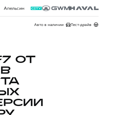
Апельсин
Авто в наличии
Тест-драйв
F7 ОТ
 В
НТА
ЫХ
ЕРСИИ
РУ