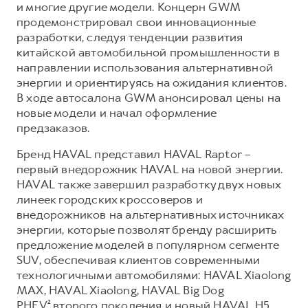
Сервис для корпоративных клиентов
и многие другие модели. Концерн GWM
продемонстрировал свои инновационные
HAVAL Лизинг
АКСЕССУАРЫ HAVAL
разработки, следуя тенденции развития
Автомобильные аксессуары
китайской автомобильной промышленности в
направлении использования альтернативной
АКСЕССУАРЫ HAVAL
Коллекция CITY
энергии и ориентируясь на ожидания клиентов.
Автомобильные аксессуары
Коллекция Базовая
В ходе автосалона GWM анонсировал цены на
новые модели и начал оформление
Коллекция CITY
Коллекция Детская
предзаказов.
Коллекция Базовая
Бренд HAVAL представил HAVAL Raptor –
Коллекция Детская
первый внедорожник HAVAL на новой энергии.
HAVAL также завершил разработку двух новых
линеек городских кроссоверов и
внедорожников на альтернативных источниках
энергии, которые позволят бренду расширить
предложение моделей в популярном сегменте
SUV, обеспечивая клиентов современными
технологичными автомобилями: HAVAL Xiaolong
MAX, HAVAL Xiaolong, HAVAL Big Dog
PHEV² второго поколения и новый HAVAL H5.