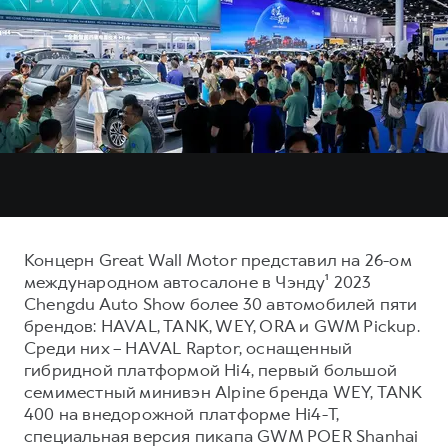
Тест-драйв
СЕРВИСНОЕ ОБСЛУЖИВАНИЕ
О дилере
Трейд-ин
Нулевое ТО
Наша команда
DARGO
DARGO X
Программа «Помощь на дороге»
Контакты
от 3 199 000 ₽
от 3 499 000 ₽
КРЕДИТ И СТРАХОВАНИЕ
Регламенты технического обслуживания
Кредитный калькулятор
Электронный ПТС
Страхование
Кредит
ПОДДЕРЖКА
F7
F7X
GWM Безопасность
Концерн Great Wall Motor представил на 26-ом
от 2 899 000 ₽
от 3 599 000 ₽
международном автосалоне в Чэнду¹ 2023
КОРПОРАТИВНЫМ КЛИЕНТАМ
Гарантия HAVAL
Chengdu Auto Show более 30 автомобилей пяти
Для малого бизнеса
Мобильное приложение GWM
брендов: HAVAL, TANK, WEY, ORA и GWM Pickup.
Среди них – HAVAL Raptor, оснащенный
Корпоративным клиентам
Программа «HAVAL Защита+»
гибридной платформой Hi4, первый большой
Крупным корпоративным клиентам
Руководства по эксплуатации
семиместный минивэн Alpine бренда WEY, TANK
POER
400 на внедорожной платформе Hi4-T,
от 3 449 000 ₽
Система управления автопарком
Подписки
специальная версия пикапа GWM POER Shanhai