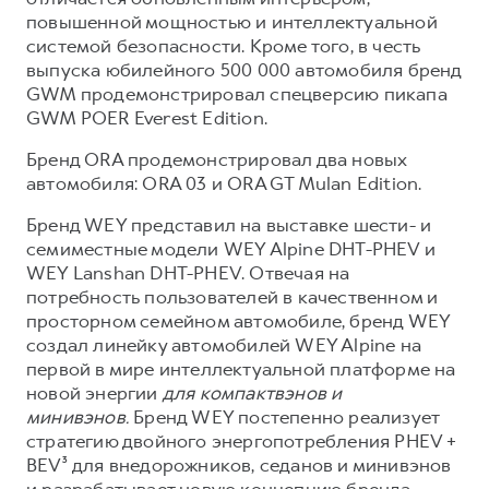
повышенной мощностью и интеллектуальной
системой безопасности. Кроме того, в честь
выпуска юбилейного 500 000 автомобиля бренд
GWM продемонстрировал спецверсию пикапа
GWM POER Everest Edition.
Бренд ORA продемонстрировал два новых
автомобиля: ORA 03 и ORA GT Mulan Edition.
Бренд WEY представил на выставке шести- и
семиместные модели WEY Alpine DHT-PHEV и
WEY Lanshan DHT-PHEV. Отвечая на
потребность пользователей в качественном и
просторном семейном автомобиле, бренд WEY
создал линейку автомобилей WEY Alpine на
первой в мире интеллектуальной платформе на
новой энергии
для компактвэнов и
минивэнов.
Бренд WEY постепенно реализует
стратегию двойного энергопотребления PHEV +
BEV³ для внедорожников, седанов и минивэнов
и разрабатывает новую концепцию бренда,