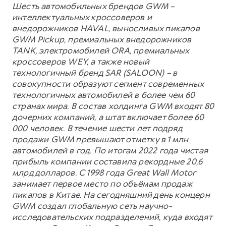
Шесть автомобильных брендов GWM –
интеллектуальных кроссоверов и
внедорожников HAVAL, выносливых пикапов
GWM Pickup, премиальных внедорожников
TANK, электромобилей ORA, премиальных
кроссоверов WEY, а также новый
технологичный бренд SAR (SALOON) – в
совокупности образуют сегмент современных
технологичных автомобилей в более чем 60
странах мира. В состав холдинга GWM входят 80
дочерних компаний, а штат включает более 60
000 человек. В течение шести лет подряд
продажи GWM превышают отметку в 1 млн
автомобилей в год. По итогам 2022 года чистая
прибыль компании составила рекордные 20,6
млрд долларов. С 1998 года Great Wall Motor
занимает первое место по объёмам продаж
пикапов в Китае. На сегодняшний день концерн
GWM создал глобальную сеть научно-
исследовательских подразделений, куда входят