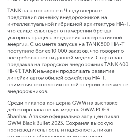
TANK на автосалоне в Чэнду впервые
представил линейку внедорожников на
интеллектуальной гибридной архитектуре Hi4-T,
что свидетельствует о намерении бренда
ускорить процесс внедрения альтернативной
энергии. С момента запуска на TANK 500 Hi4-T
поступило более 10 000 заказов, что говорит о
востребованности данной модели. Стартовал
предзаказ на городской внедорожник TANK 400
Hi-4T. TANK намерен продолжать развитие
линейки автомобилей семейства Hi4-T,
применяя технологии новой энергии в сегменте
внедорожников.
Среди пикапов концерна GWM на выставке
дебютировала новая модель GWM POER
Shanhai. А также официально запущен пикап
GWM Black Bullet 2023. Сохраняя высокую
производительность и надежность, пикап
отличается обновленным интерьером,