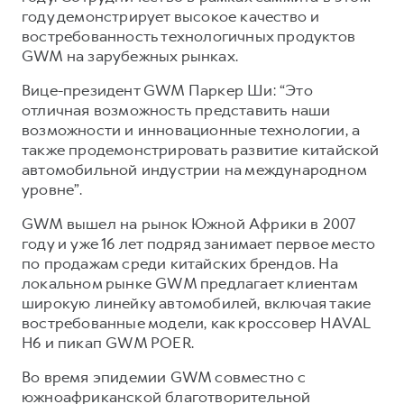
Сервис для корпоративных клиентов
году демонстрирует высокое качество и
HAVAL Лизинг
АКСЕССУАРЫ HAVAL
востребованность технологичных продуктов
GWM на зарубежных рынках.
Автомобильные аксессуары
Вице-президент GWM Паркер Ши: “Это
АКСЕССУАРЫ HAVAL
Коллекция CITY
отличная возможность представить наши
Автомобильные аксессуары
Коллекция Базовая
возможности и инновационные технологии, а
Коллекция CITY
Коллекция Детская
также продемонстрировать развитие китайской
автомобильной индустрии на международном
Коллекция Базовая
уровне”.
Коллекция Детская
GWM вышел на рынок Южной Африки в 2007
году и уже 16 лет подряд занимает первое место
по продажам среди китайских брендов. На
локальном рынке GWM предлагает клиентам
широкую линейку автомобилей, включая такие
востребованные модели, как кроссовер HAVAL
H6 и пикап GWM POER.
Во время эпидемии GWM совместно с
южноафриканской благотворительной