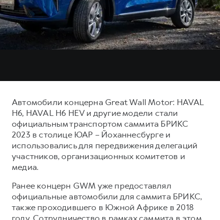
Тест-драйв
СЕРВИСНОЕ ОБСЛУЖИВАНИЕ
О дилере
Трейд-ин
Нулевое ТО
Наша команда
DARGO
DARGO X
Программа «Помощь на дороге»
Контакты
от 3 199 000 ₽
от 3 499 000 ₽
КРЕДИТ И СТРАХОВАНИЕ
Регламенты технического обслуживания
Кредитный калькулятор
Электронный ПТС
Страхование
Автомобили концерна Great Wall Motor: HAVAL
Кредит
ПОДДЕРЖКА
H6, HAVAL H6 HEV и другие модели стали
F7
F7X
официальным транспортом саммита БРИКС
GWM Безопасность
от 2 899 000 ₽
от 3 599 000 ₽
2023 в столице ЮАР – Йоханнесбурге и
КОРПОРАТИВНЫМ КЛИЕНТАМ
Гарантия HAVAL
использовались для передвижения делегаций
участников, организационных комитетов и
Для малого бизнеса
Мобильное приложение GWM
медиа.
Корпоративным клиентам
Программа «HAVAL Защита+»
Ранее концерн GWM уже предоставлял
Крупным корпоративным клиентам
Руководства по эксплуатации
официальные автомобили для саммита БРИКС,
POER
от 3 449 000 ₽
Система управления автопарком
Подписки
также проходившего в Южной Африке в 2018
году. Сотрудничество в рамках саммита в этом