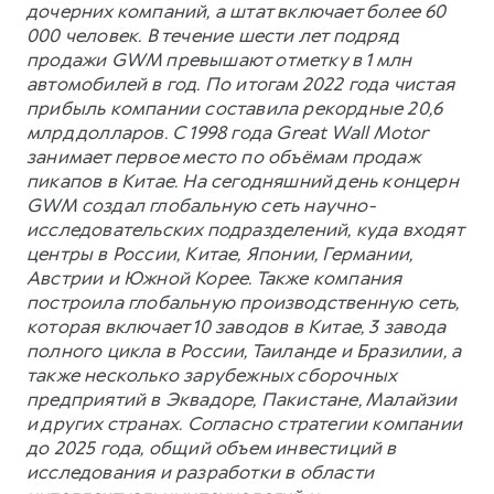
дочерних компаний, а штат включает более 60
000 человек. В течение шести лет подряд
продажи GWM превышают отметку в 1 млн
автомобилей в год. По итогам 2022 года чистая
прибыль компании составила рекордные 20,6
млрд долларов. С 1998 года Great Wall Motor
занимает первое место по объёмам продаж
пикапов в Китае. На сегодняшний день концерн
GWM создал глобальную сеть научно-
исследовательских подразделений, куда входят
центры в России, Китае, Японии, Германии,
Австрии и Южной Корее. Также компания
построила глобальную производственную сеть,
которая включает 10 заводов в Китае, 3 завода
полного цикла в России, Таиланде и Бразилии, а
также несколько зарубежных сборочных
предприятий в Эквадоре, Пакистане, Малайзии
и других странах. Согласно стратегии компании
до 2025 года, общий объем инвестиций в
исследования и разработки в области